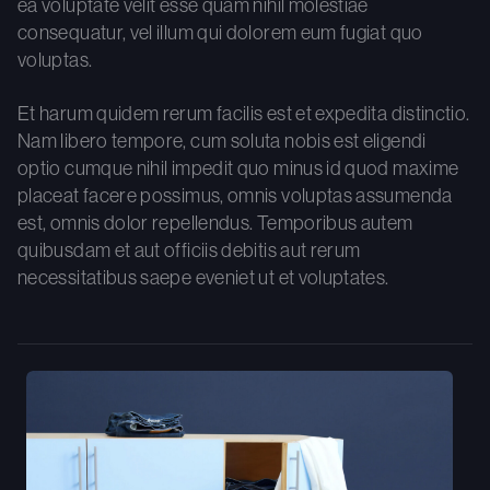
ea voluptate velit esse quam nihil molestiae
consequatur, vel illum qui dolorem eum fugiat quo
voluptas.
Et harum quidem rerum facilis est et expedita distinctio.
Nam libero tempore, cum soluta nobis est eligendi
optio cumque nihil impedit quo minus id quod maxime
placeat facere possimus, omnis voluptas assumenda
est, omnis dolor repellendus. Temporibus autem
quibusdam et aut officiis debitis aut rerum
necessitatibus saepe eveniet ut et voluptates.