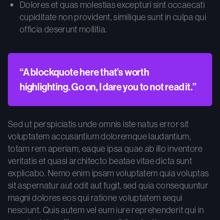
Dolores et quas molestias excepturi sint occaecati
cupiditate non provident, similique sunt in culpa qui
officia deserunt mollitia.
“A blockquote here that’s worth
highlighting. Go on, I dare you to not read it.”
Sed ut perspiciatis unde omnis iste natus error sit
voluptatem accusantium doloremque laudantium,
totam rem aperiam, eaque ipsa quae ab illo inventore
veritatis et quasi architecto beatae vitae dicta sunt
explicabo. Nemo enim ipsam voluptatem quia voluptas
sit aspernatur aut odit aut fugit, sed quia consequuntur
magni dolores eos qui ratione voluptatem sequi
nesciunt. Quis autem vel eum iure reprehenderit qui in