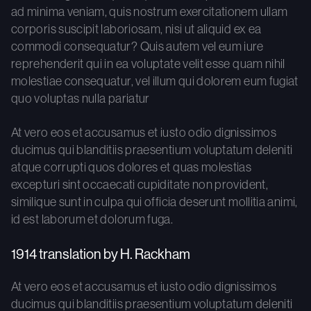
ad minima veniam, quis nostrum exercitationem ullam
corporis suscipit laboriosam, nisi ut aliquid ex ea
commodi consequatur? Quis autem vel eum iure
reprehenderit qui in ea voluptate velit esse quam nihil
molestiae consequatur, vel illum qui dolorem eum fugiat
quo voluptas nulla pariatur
At vero eos et accusamus et iusto odio dignissimos
ducimus qui blanditiis praesentium voluptatum deleniti
atque corrupti quos dolores et quas molestias
excepturi sint occaecati cupiditate non provident,
similique sunt in culpa qui officia deserunt mollitia animi,
id est laborum et dolorum fuga.
1914 translation by H. Rackham
At vero eos et accusamus et iusto odio dignissimos
ducimus qui blanditiis praesentium voluptatum deleniti