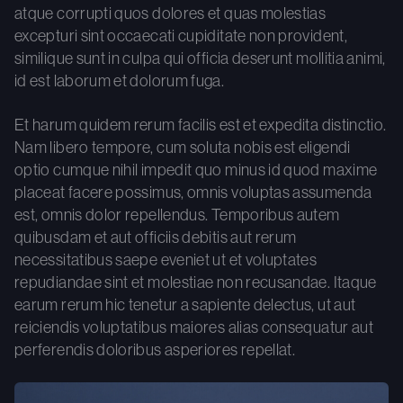
atque corrupti quos dolores et quas molestias
excepturi sint occaecati cupiditate non provident,
similique sunt in culpa qui officia deserunt mollitia animi,
id est laborum et dolorum fuga.
Et harum quidem rerum facilis est et expedita distinctio.
Nam libero tempore, cum soluta nobis est eligendi
optio cumque nihil impedit quo minus id quod maxime
placeat facere possimus, omnis voluptas assumenda
est, omnis dolor repellendus. Temporibus autem
quibusdam et aut officiis debitis aut rerum
necessitatibus saepe eveniet ut et voluptates
repudiandae sint et molestiae non recusandae. Itaque
earum rerum hic tenetur a sapiente delectus, ut aut
reiciendis voluptatibus maiores alias consequatur aut
perferendis doloribus asperiores repellat.