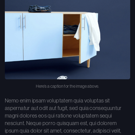
Here’s a caption for the image above.
Nemo enim ipsam voluptatem quia voluptas sit
aspernatur aut odit aut fugit, sed quia consequuntur
magni dolores eos qui ratione voluptatem sequi
nesciunt. Neque porro quisquam est, qui dolorem
ipsum quia dolor sit amet, consectetur, adipisci velit,